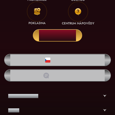
POKLADNA
CENTRUM NÁPOVĚDY
ÚVODNÍ STRÁNKA
ČEŠTINA
LIVE CHAT
Obecné informace
Casino