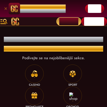
GrandClub Aplikace
OTEVŘÍT
Vstupte do aplikace pro nejlepší hru
PŘIHLÁŠENÍ
REGISTRACE
404 stránka nenalezena
Oops! Tuto stránku nemůžeme najít
Podívejte se na nejoblíbenější sekce.
CASINO
SPORT
PROMOAKCE
OBCHOD