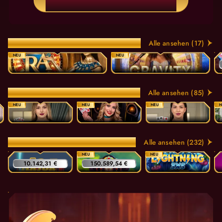
JETZT EINKAUFEN
Alle ansehen (17)
Spielshows
NEU
NEU
Land of Ra
Gravity Wheel
Alle ansehen (85)
Blackjack
NEU
NEU
NEU
N
VIP Blackjack 1
Gravity Blackjack
VIP Blackjack 5
Alle ansehen (232)
Heiße Jackpots
NEU
NEU
777 Hot Reels: Supercharged
Amaterasu's Treasures x1000
Fruit Lightning 3x5
10.142,31 €
150.589,54 €