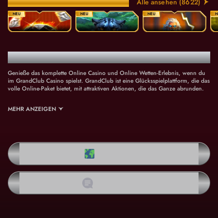
Alle ansehen (8622)
Alle Spiele
NEU
NEU
NEU
N
Diamond Slam
Panther Legacy
Pots of Power: Zeus
GRANDCLUB SPANNENDES CASINO- UND SPORTWETTEN-ERLEBNIS
Genieße das komplette Online Casino und Online Wetten-Erlebnis, wenn du
im GrandClub Casino spielst. GrandClub ist eine Glücksspielplattform, die das
volle Online-Paket bietet, mit attraktiven Aktionen, die das Ganze abrunden.
Wenn du diese Plattform besuchst, erhältst du das Vegas-Feeling, auch wenn
du dich zu Hause entspannst.
MEHR ANZEIGEN
GrandClub bietet eine gut optimierte Website, die sowohl auf Computern als
auch auf mobilen Geräten gut dargestellt wird. So kannst du deine Online
Wetten auch von unterwegs aus abschließen. Dank der benutzerfreundlichen
Navigation ist die Website auch für Anfänger geeignet, vor allem für Leute,
die von landbasierten Casinos kommen.
DEUTSCH
Neben dem schicken Design ist ein wichtiger Grund, warum sich GrandClub
von anderen Casinos abhebt, die Tatsache, dass es sich hauptsächlich an
High Roller wendet. Das heißt, wenn du jemand bist, der viel Geld in einer
LIVE CHAT
Sitzung ausgibt, wird dir dieses Online Casino entgegenkommen. Du kannst
in jeder Online Wette große Summen einzahlen, abheben und setzen.
Zu guter Letzt bietet GrandClub einen zuverlässigen Support und garantiert
die Anwesenheit von Kundenvertretern rund um die Uhr. Du kannst also