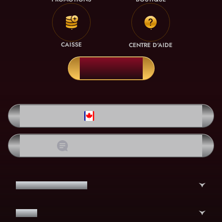
CAISSE
CENTRE D'AIDE
PAGE D'ACCUEIL
FRANÇAIS
CLAVARDAGE EN DIRECT
Informations générales
Casino