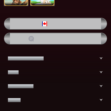
FRANÇAIS
CLAVARDAGE EN DIRECT
Informations générales
Casino
Casino en direct
Jackpots