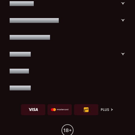
Paris sportifs
Sécurité et confidentialité
Conditions générales
Promotions
Paiements
Partenaires
PLUS