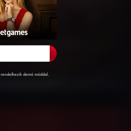
DI JÁTÉK
m rendelkezik demó móddal.