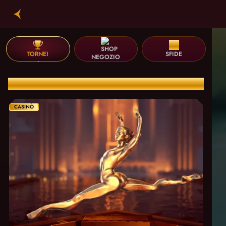
TORNEI
SFIDE
NEGOZIO
Tornei
CASINÒ