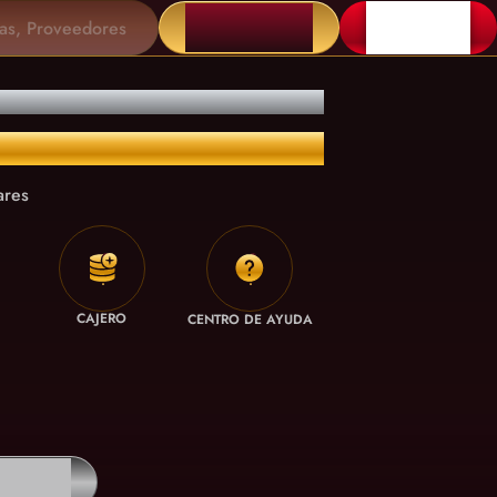
INICIA SESIÓN
REGÍSTRATE
ías, Proveedores
trada
ina
ares
CAJERO
CENTRO DE AYUDA
EN VIVO