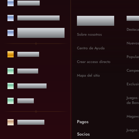
DEPORTES
APUESTAS EN VIVO
Información
Casin
general
Destac
DEPORTES
Sobre nosotros
VIRTUALES
Nuevos
Centro de Ayuda
DESAFÍOS
Popula
Crear acceso directo
Campeo
TORNEOS
Mapa del sitio
Exclusi
BONUS CRAB
Juegos
TIENDA
de Bon
Megaw
Pagos
NIVELES VIP
Juegos 
Socios