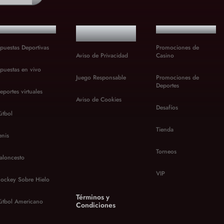
eportes
Seguridad y
Promociones
Privacidad
puestas Deportivas
Promociones de
Aviso de Privacidad
Casino
puestas en vivo
Juego Responsable
Promociones de
Deportes
eportes virtuales
Aviso de Cookies
Desafíos
útbol
Tienda
enis
Torneos
aloncesto
VIP
ockey Sobre Hielo
Términos y
útbol Americano
Condiciones