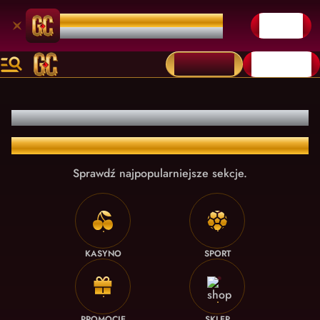
GrandClub App
OTWÓRZ
Wejdź do aplikacji po najlepszą rozgrywkę
ZALOGUJ SIĘ
ZAREJESTRUJ
404 nie znaleziono strony
Ups! Nie znaleźliśmy tej strony
Sprawdź najpopularniejsze sekcje.
KASYNO
SPORT
PROMOCJE
SKLEP