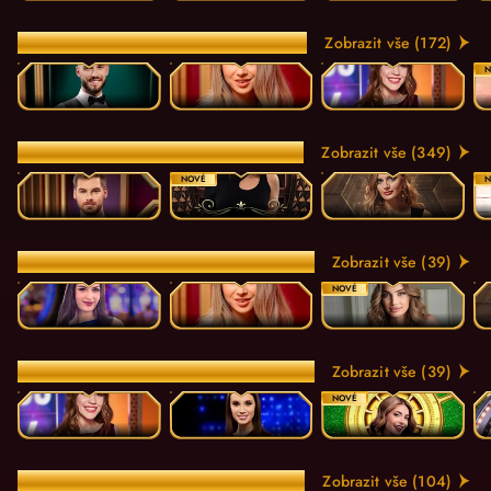
Zobrazit vše (172)
Ruleta
N
Speed Roulette
Roulette Germany - Deutsches Roulette
Mega Fire Blaze Roulette Live
Zobrazit vše (349)
Blackjack
NOVÉ
N
Blackjack 77 - Ruby
Gold Saloon Blackjack
Deutsches Blackjack
Zobrazit vše (39)
Mezinárodní Stoly
NOVÉ
Mega Fire Blaze Ruleta España
Roulette Germany - Deutsches Roulette
French Roulette
Zobrazit vše (39)
Herní Show
NOVÉ
Mega Fire Blaze Roulette Live
Mega Roulette
Money Time
Zobrazit vše (104)
Baccarat A Kostky