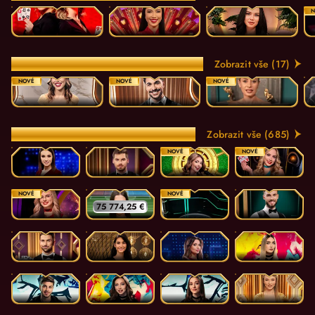
N
Speed Baccarat A
Mega Baccarat
Tao Yuan Baccarat 8
G
Zobrazit vše (17)
Poker
NOVÉ
NOVÉ
NOVÉ
Casino Hold'em
Jacks or Better Draw Poker
Texas Hold'em Multiplayer
Zobrazit vše (685)
Všechny Live Casino
NOVÉ
NOVÉ
Mega Roulette
Blackjack 77 - Ruby
Money Time
Gravity Blackjack
NOVÉ
NOVÉ
Gravity Roulette
Football Thrill
Rush Atom Roulette
Speed Roulette
75 774,25 €
Blackjack 78 - Ruby
Gold Saloon VIP Speed Roulette
Turkish Mega Roulette
VIP Blackjack 14 - Emerald
VIP Blackjack 13 - Emerald
VIP Blackjack 12 - Ruby
VIP Blackjack 11 - Ruby
VIP Blackjack 10