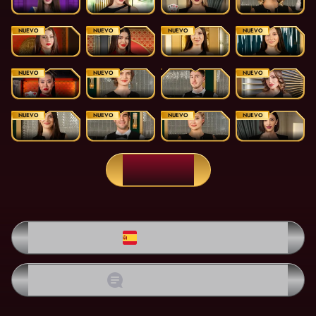
NUEVO
NUEVO
NUEVO
NUEVO
Speed Baccarat 3
Speed Baccarat 2
Speed Roulette
Blackjack 37
NUEVO
NUEVO
NUEVO
Dragon Fortune
Blackjack 34
Blackjack 2
Classic Roulette 2
NUEVO
NUEVO
NUEVO
NUEVO
Blackjack 33
Blackjack 32
Blackjack 35
VIP Blackjack 3
MÁS JUEGOS
ESPAÑOL
CHAT EN VIVO