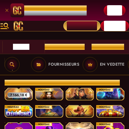
GrandClub Application
OUVRIR
Accéder à l'application pour mieux jouer
SE CONNECTER
S'INSCRIRE
CASINO
CASINO EN DIRECT
PARIS SPORTIFS
FOURNISSEURS
EN VEDETTE
Nouveautés
NOUVEAU
NOUVEAU
Piggy Bankroll: Vault Smash
Story Of Amaterasu
The Age of Cleopatra
3 Apex Treasures
7 166,18 €
NOUVEAU
NOUVEAU
NOUVEAU
Super Diamond Charge Hold & Win
Cash of Cleopatra 2
High Noon
Regal Spins 40 Pate Link
NOUVEAU
NOUVEAU
3 Shooting Stars
Rich Joker Hold and Win
Lightning Diamond VIP
Bufón Fortuna Deluxe