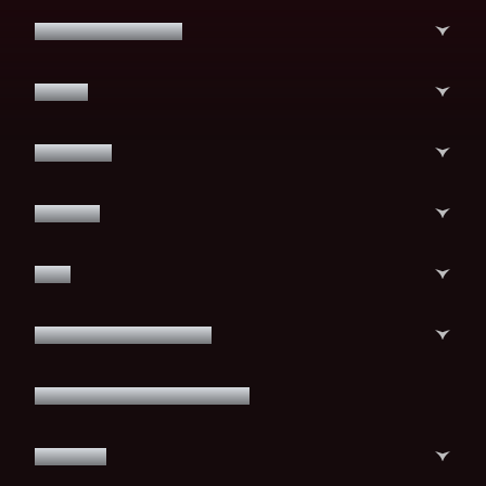
Általános információk
Kaszinó
Élő kaszinó
Jackpotok
Sport
Biztonság és adatvédelem
Általános Szerződési Feltételek
Promóciók