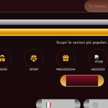
Giochi,
404 pagina non trovata
Ops! Non riusciamo a trovare la
Scopri le sezioni più popolari.
SINÒ
SPORT
PROMOZIONI
NEGOZIO
PAGINA INIZIALE
ITALIANO
LIV