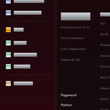
SCOMMESSE LIVE
SPORT VIRTUALI
Informazioni
Casin
generali
Top
Informazioni su di noi
SFIDE
Novità
Centro assistenza
TORNEI
Popolar
Crea collegamento
BONUS CRAB
Mondia
Mappa del sito
NEGOZIO
Esclusiv
Bonus 
LIVELLI VIP
Megaw
Pagamenti
Giochi 
Partner
Giochi 