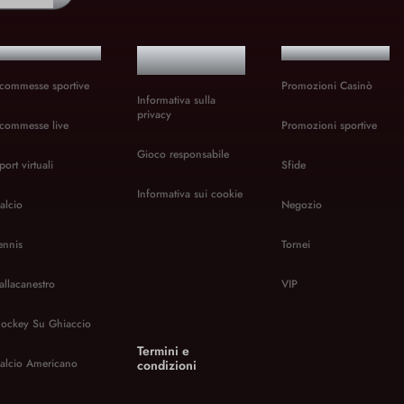
port
Sicurezza e
Promozioni
privacy
commesse sportive
Promozioni Casinò
Informativa sulla
privacy
commesse live
Promozioni sportive
Gioco responsabile
port virtuali
Sfide
Informativa sui cookie
alcio
Negozio
ennis
Tornei
allacanestro
VIP
ockey Su Ghiaccio
Termini e
alcio Americano
condizioni