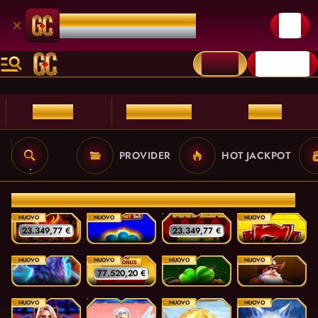
GrandClub App
APRI
Accedi all'app per giocare al meglio
ACCEDI
REGISTRATI
CASINÒ
CASINÒ LIVE
SPORT
PROVIDER
HOT JACKPOT
Nuovi Jackpot
NUOVO
NUOVO
NUOVO
8’s On Fire: Supercharged
Clover Spark - Hold & Hit 3x3
Break the Piggy Bank
Wild 27 Extreme
23.349,77 €
23.349,77 €
NUOVO
NUOVO
NUOVO
NUOVO
3 Apex Treasures
27 Eternal Hot Buy Bonus
Burning Power Bell Link Boost
3 Gold Seeker
77.520,20 €
NUOVO
NUOVO
NUOVO
Spin Queen
Glory of Olympus (Zeus Hold and Conquer)
Thor Power: Whack & Win
Wolf's Moon 3