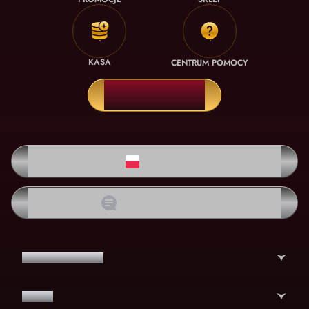
KASA
CENTRUM POMOCY
STRONA GŁÓWNA
POLSKI
CZAT NA ŻYWO
Informacje Ogólne
Kasyno