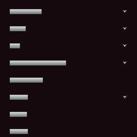
Kasyno Na Żywo
Jackpoty
Sport
Bezpieczeństwo i prywatność
Warunki i Zasady
Promocje
Płatności
Partnerzy