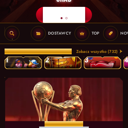
DOŁĄCZ TERAZ
DOSTAWCY
TOP
NO
Zobacz wszystko (732)
Top
1
2
3
Crack The Piggy Bank Express
Book of Ra
100 Super Hot
Fiesta Pucharu Świata