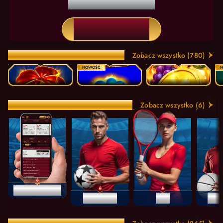
2 250 000 zł w Bonusach!
ODBIERZ BONUS
Zobacz wszystko (780)
Nowe
NOWOŚĆ
25 Red Hot 7 Clover Link
Clover Spark - Hold & Hit 3x3
Flame Fruits Frenzy Hold and Win
M
Zobacz wszystko (6)
Sport
ZAKŁADY NA ŻYWO
PIŁKA NOŻNA
TENIS
KOSZ