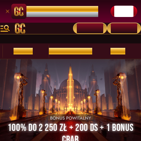
GrandClub App
OTWÓRZ
Wejdź do aplikacji po najlepszą rozgrywkę
ZALOGUJ SIĘ
ZAREJESTRUJ
KASYNO
KASYNO NA ŻYWO
SPORT
BONUS POWITALNY
100% do 2 250 zł + 200 DS
+ 1 Bonus
Crab