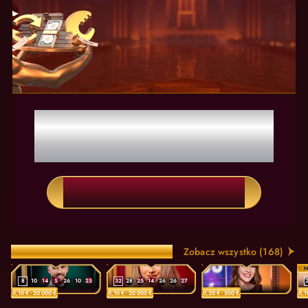
Wymień swoje Monety na 4 500
zł w nagrodach!
KUP TERAZ
Zobacz wszystko (168)
Ruletka
Speed Roulette
Roulette Germany - Deutsches Roulette
Mega Fire Blaze Roulette Live
8
10
14
5
26
10
25
32
28
25
14
26
26
27
0,10 € - 20 000 €
0,10 € - 20 000 €
0,20 € - 500 €
0,1