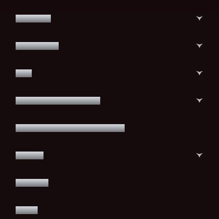
Live-Casino
Jackpot-Spiele
Sport
Sicherheit und Datenschutz
Allgemeine Geschäftsbedingungen
Aktionen
Zahlungen
Partner