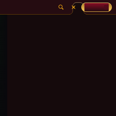
DEPÓSITO