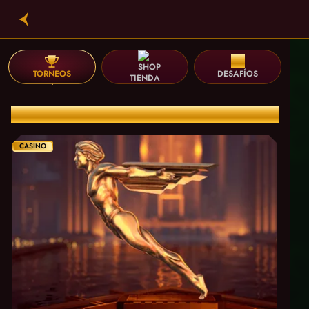
TORNEOS
DESAFÍOS
TIENDA
Torneos
CASINO