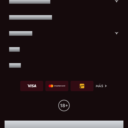
Seguridad y Privacidad
Términos y Condiciones
Promociones
Pagos
Socios
MÁS
Gambling can be addictive. Play responsibly. GrandClub.com only accepts
customers over 18 years of age.