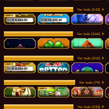
Ver todo (633)
Populares
NUEVO
Triple 5’s: Supercharged
100 Golden Coins: Reel Fishing
Wolf Strike Hold and Win Extra
€ 8,884.00
€ 76,432.40
Ver todo (546)
Exclusivo
3 Shooting Stars
Double Lucky Clovers
Voltage Blitz Lucky Wukong
Ver todo (516)
Juegos Con Compra De Bonos
NUEVO
Mole In The Hole
Better Bass Cash
3 Wild Aliens
€ 8,884.00
Ver todo (79)
Megaways
NUEVO
One Million Megaways BC
Elvis Frog TRUEWAYS
Pirate Kingdom Megaways
Ver todo (255)
Juegos En Vivo