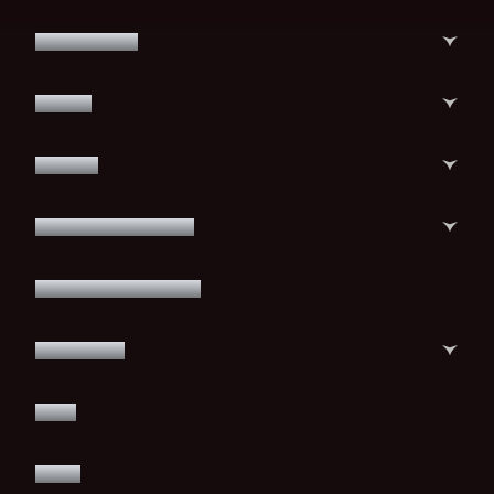
Casino en vivo
Jackpots
Deportes
Seguridad y Privacidad
Términos y Condiciones
Promociones
Pagos
Socios